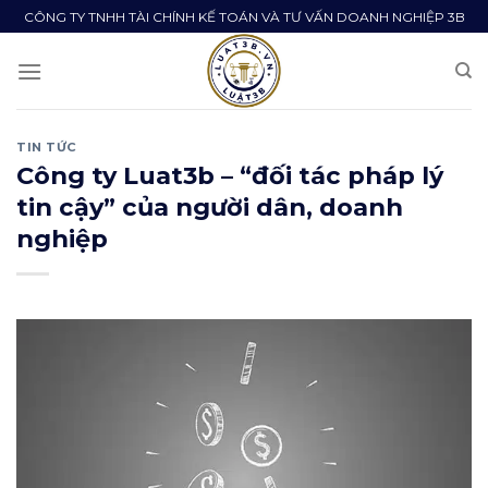
Skip
CÔNG TY TNHH TÀI CHÍNH KẾ TOÁN VÀ TƯ VẤN DOANH NGHIỆP 3B
to
content
TIN TỨC
Công ty Luat3b – “đối tác pháp lý
tin cậy” của người dân, doanh
nghiệp