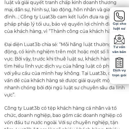
luật và giải quyết tranh chấp kinh doanh thương
mại, dân sự, hình sự, lao động, hôn nhân và gia
đình…; Công ty Luat3b cam kết luôn đưa ra giải
pháp pháp lý tối ưu, bảo vệ quyền lợi chính đáng
Gọi cho
luật sư
của khách hàng, vì “Thành công của khách hàng”.
Đại diện Luat3b chia sẻ: “Mỗi hãng luật thường hoạt
Tư vấn
động, có kinh nghiệm trên một hoặc một số lĩnh
văn bản
vực. Bởi vậy, trước khi thuê luật sư, khách hàng cần
tìm hiểu lĩnh vực dịch vụ của hãng luật có phù hợp
Dịch vụ
với yêu cầu của mình hay không. Tại Luat3b, các
trọn gói
vấn đề của khách hàng sẽ được giải quyết một cách
nhanh chóng bởi đội ngũ luật sư chuyên sâu đa lĩnh
vực”.
Công ty Luat3b có tệp khách hàng cá nhân và tổ
chức, doanh nghiệp, bao gồm các doanh nghiệp có
vốn đầu tư nước ngoài. Với sự chuyên nghiệp, tận