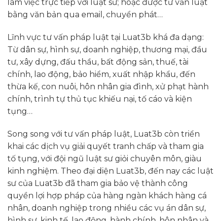
làm việc trực tiếp với luật sư; hoặc được tư vấn luật
bằng văn bản qua email, chuyển phát…
Lĩnh vực tư vấn pháp luật tại Luat3b khá đa dạng:
Từ dân sự, hình sự, doanh nghiệp, thương mại, đầu
tư, xây dựng, đấu thầu, bất động sản, thuế, tài
chính, lao động, bảo hiểm, xuất nhập khẩu, đến
thừa kế, con nuôi, hôn nhân gia đình, xử phạt hành
chính, trình tự thủ tục khiếu nại, tố cáo và kiện
tụng…
Song song với tư vấn pháp luật, Luat3b còn triển
khai các dịch vụ giải quyết tranh chấp và tham gia
tố tụng, với đội ngũ luật sư giỏi chuyên môn, giàu
kinh nghiệm. Theo đại diện Luat3b, đến nay các luật
sư của Luat3b đã tham gia bảo vệ thành công
quyền lợi hợp pháp của hàng ngàn khách hàng cá
nhân, doanh nghiệp trong nhiều các vụ án dân sự,
hình sự, kinh tế, lao động, hành chính, hôn nhân và