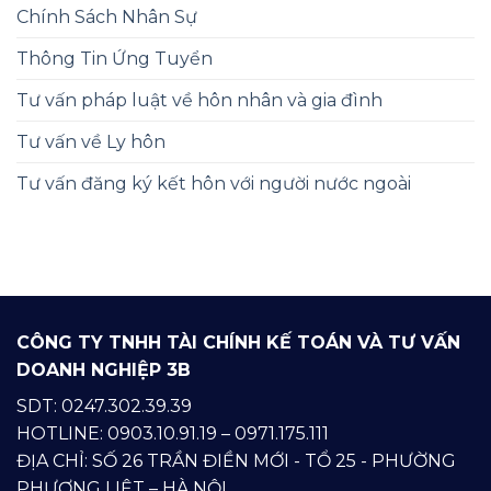
Chính Sách Nhân Sự
Thông Tin Ứng Tuyển
Tư vấn pháp luật về hôn nhân và gia đình
Tư vấn về Ly hôn
Tư vấn đăng ký kết hôn với người nước ngoài
CÔNG TY TNHH TÀI CHÍNH KẾ TOÁN VÀ TƯ VẤN
DOANH NGHIỆP 3B
SDT: 0247.302.39.39
HOTLINE: 0903.10.91.19 – 0971.175.111
ĐỊA CHỈ: SỐ 26 TRẦN ĐIỀN MỚI - TỔ 25 - PHƯỜNG
PHƯƠNG LIỆT – HÀ NỘI