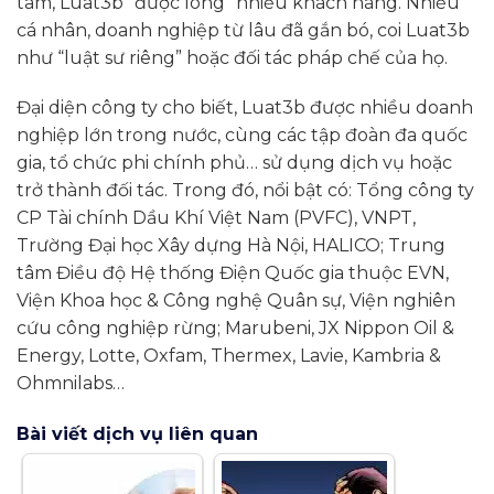
tâm, Luat3b “được lòng” nhiều khách hàng. Nhiều
cá nhân, doanh nghiệp từ lâu đã gắn bó, coi Luat3b
như “luật sư riêng” hoặc đối tác pháp chế của họ.
Đại diện công ty cho biết, Luat3b được nhiều doanh
nghiệp lớn trong nước, cùng các tập đoàn đa quốc
gia, tổ chức phi chính phủ… sử dụng dịch vụ hoặc
trở thành đối tác. Trong đó, nổi bật có: Tổng công ty
CP Tài chính Dầu Khí Việt Nam (PVFC), VNPT,
Trường Đại học Xây dựng Hà Nội, HALICO; Trung
tâm Điều độ Hệ thống Điện Quốc gia thuộc EVN,
Viện Khoa học & Công nghệ Quân sự, Viện nghiên
cứu công nghiệp rừng; Marubeni, JX Nippon Oil &
Energy, Lotte, Oxfam, Thermex, Lavie, Kambria &
Ohmnilabs…
Bài viết dịch vụ liên quan