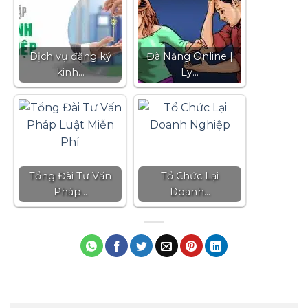
Dịch vụ đăng ký
Đà Nẵng Online |
kinh…
Ly…
Tổng Đài Tư Vấn
Tổ Chức Lại
Pháp…
Doanh…