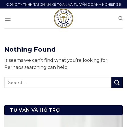
Skip
CÔNG TY TNHH TÀI CHÍNH KẾ TOÁN VÀ TƯ VẤN DOANH NGHIỆP 3B
to
content
Nothing Found
It seems we can’t find what you’re looking for.
Perhaps searching can help.
TƯ VẤN VÀ HỖ TRỢ