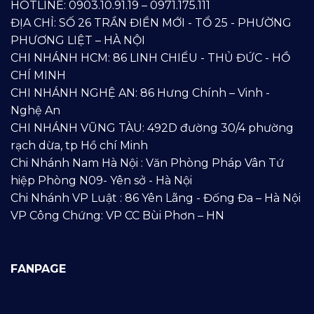
HOTLINE: 0903.10.91.19 – 0971.175.111
ĐỊA CHỈ: SỐ 26 TRẦN ĐIỀN MỚI - TỔ 25 - PHƯỜNG
PHƯƠNG LIỆT – HÀ NỘI
CHI NHÁNH HCM: 86 LINH CHIỂU - THỦ ĐỨC - HỒ
CHÍ MINH
CHI NHÁNH NGHỆ AN: 86 Hưng Chính – Vinh -
Nghệ An
CHI NHÁNH VŨNG TÀU: 492D đường 30/4 phường
rạch dừa, tp Hồ chí Minh
Chi Nhánh Nam Hà Nội : Văn Phòng Pháp Vân Tứ
hiệp Phòng N09- Yên sở - Hà Nội
Chi Nhánh VP Luật : 86 Yên Lãng - Đống Đa – Hà Nội
VP Công Chứng: VP CC Bùi Phơn – HN
FANPAGE